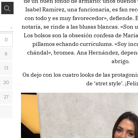
de un buen fondo de armario: unos buenos 
Isabel Ramírez, una funcionaria, es fan rec
con todo y es muy favorecedor», defiende. 
notaría, se rinde a las blusas blancas. «Son 
Los bolsos son la obsesión confesa de Marí
D
pillamos echando currículums. «Soy incap
chándal», bromea. Ana Hernández, depend
6
abrigo.
13
Os dejo con los cuatro looks de las protagon
de ‘stret style’. ¡Feli
20
27