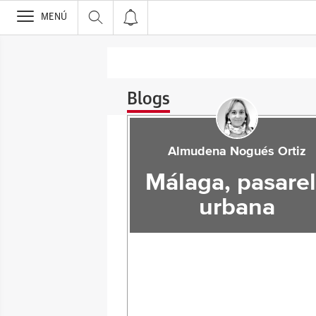
>
MENÚ
Blogs
Almudena Nogués Ortiz
Málaga, pasare
urbana