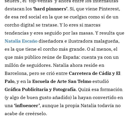
sellers’, el ‘top-ventas’ y ahora entre los internautas
destacan los
‘hard pinnners’
. Sí, que viene Pinterest,
de esa red social en la que se cuelgan como si de un
corcho digital se tratase. Y lo eres si marcas
tendencias y eres seguido por las masas. Y resulta que
Natalia Escaño
diseñadora e ilustradora malagueña,
es la que tiene el corcho más grande. O al menos, el
que más público reúne de España: cuenta ya con un
millón de seguidores. Natalia ahora reside en
Barcelona, pero se crió entre
Carretera de Cádiz y El
Palo
, y en la
Escuela de Arte San Telmo
estudió
Gráfica Publicitaria y Fotografía
. Quizá esa formación
(y algo de buen gusto añadido) la hayan convertido en
una
‘influencer’
, aunque la propia Natalia todavía no
acabe de creérselo.