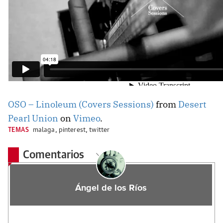
OSO – Linoleum (Covers Sessions)
from
Desert
Pearl Union
on
Vimeo
.
TEMAS
malaga
,
pinterest
,
twitter
Comentarios
Ángel de los Ríos