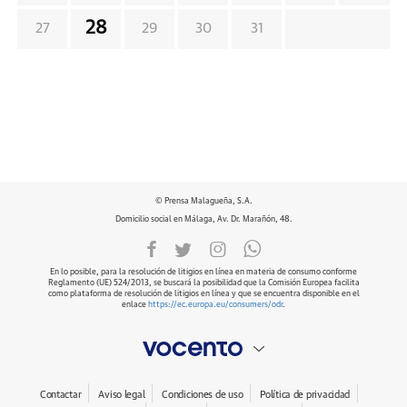
28
27
29
30
31
© Prensa Malagueña, S.A.
Domicilio social en Málaga, Av. Dr. Marañón, 48.
En lo posible, para la resolución de litigios en línea en materia de consumo conforme
Reglamento (UE) 524/2013, se buscará la posibilidad que la Comisión Europea facilita
como plataforma de resolución de litigios en línea y que se encuentra disponible en el
enlace
https://ec.europa.eu/consumers/odr
.
Contactar
Aviso legal
Condiciones de uso
Política de privacidad