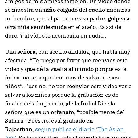
amigos de mis amigos también. Un vídeo donde
se muestra un
niño colgado del cuello
mientras
un hombre, que al parecer es su padre,
golpea a
otra niña semidesnuda
en el suelo. Es así de
duro. Y al vídeo lo acompaña un audio…
Una señora
, con acento andaluz, que habla muy
afectada. “Te ruego por favor que reenvíes este
vídeo y
que dé la vuelta al mundo
porque es la
única manera que tenemos de salvar a esos
niños”. Pues no, no por
reenviar
este vídeo vas a
salvar a los niños porque la grabación es de
finales del año pasado,
¡de la India!
Dice la
señora que es un
orfanato
, “posiblemente del
Sáhara”. Pues no, está
grabado en
Rajasthan
,
según publica el diario ‘The Asian
Age’
. Se hizo viral en todo el mundo hace un mes.