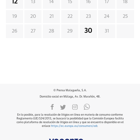
12
13
14
15
16
17
18
19
20
21
22
23
24
25
30
26
27
28
29
31
© Prensa Malagueña, S.A.
Domicilio social en Málaga, Av. Dr. Marañón, 48.
En lo posible, para la resolución de litigios en línea en materia de consumo conforme
Reglamento (UE) 524/2013, se buscará la posibilidad que la Comisión Europea facilita
como plataforma de resolución de litigios en línea y que se encuentra disponible en el
enlace
https://ec.europa.eu/consumers/odr
.