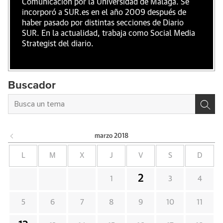
Comunicación por la Universidad de Málaga. Se
incorporó a SUR.es en el año 2009 después de
haber pasado por distintas secciones de Diario
SUR. En la actualidad, trabaja como Social Media
Strategist del diario.
Buscador
marzo
2018
L
M
X
J
V
S
D
2
1
3
4
5
6
7
8
9
10
11