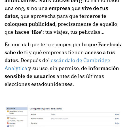
anunciantes
.
Mark Zuckerberg
no ha montado
una ong, sino una
empresa
que
vive de tus
datos
, que aprovecha para que
terceros te
coloquen publicidad
, precisamente de aquello
que
haces ‘like’
: tus viajes, tus películas…
Es normal que te preocupes por
lo que Facebook
sabe de ti
y qué empresas tienen
acceso a tus
datos
. Después del
escándalo de Cambridge
Analytica
y su uso, sin permiso, de
información
sensible de usuario
s antes de las últimas
elecciones estadounidenses.