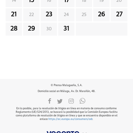
15
17
14
16
18
19
20
21
23
26
27
22
24
25
28
29
31
30
© Prensa Malagueña, S.A.
Domicilio social en Málaga, Av. Dr. Marañón, 48.
En lo posible, para la resolución de litigios en línea en materia de consumo conforme
Reglamento (UE) 524/2013, se buscará la posibilidad que la Comisión Europea facilita
como plataforma de resolución de litigios en línea y que se encuentra disponible en el
enlace
https://ec.europa.eu/consumers/odr
.