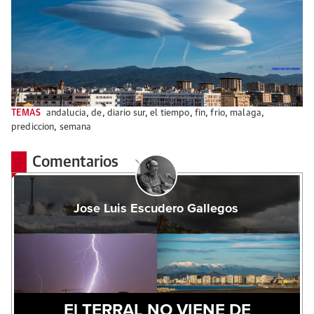
TEMAS
andalucia
,
de
,
diario sur
,
el tiempo
,
fin
,
frio
,
malaga
,
prediccion
,
semana
Comentarios
Jose Luis Escudero Gallegos
El TERRAL NO VIENE DE