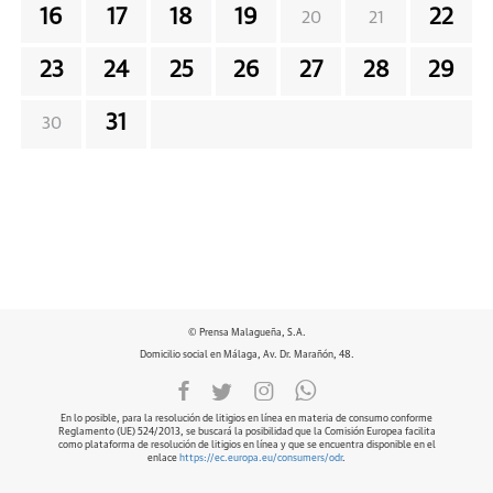
16
17
18
19
22
20
21
23
24
25
26
27
28
29
31
30
© Prensa Malagueña, S.A.
Domicilio social en Málaga, Av. Dr. Marañón, 48.
En lo posible, para la resolución de litigios en línea en materia de consumo conforme
Reglamento (UE) 524/2013, se buscará la posibilidad que la Comisión Europea facilita
como plataforma de resolución de litigios en línea y que se encuentra disponible en el
enlace
https://ec.europa.eu/consumers/odr
.