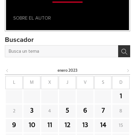
SOBRE EL AUTOR
Buscador
enero
2023
L
M
X
J
V
S
D
1
3
5
6
7
2
4
8
9
10
11
12
13
14
15