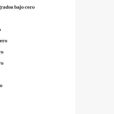
ados bajo cero
o
ero
ro
ro
o