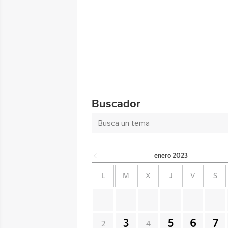
Buscador
enero
2023
L
M
X
J
V
S
3
5
6
7
2
4