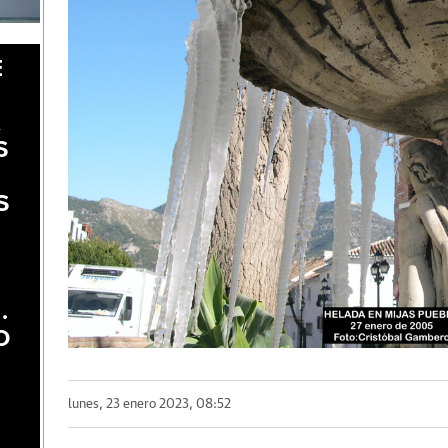
E
A
S
S
.
O
lunes, 23 enero 2023, 08:52