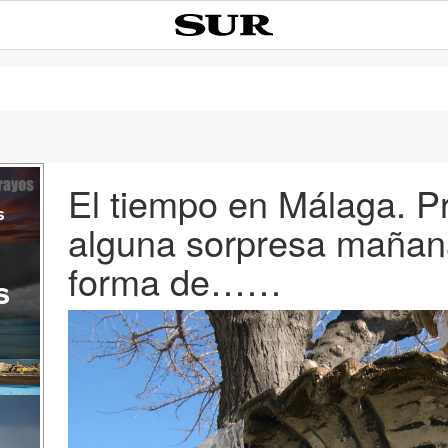
El tiempo en Málaga. P
s
alguna sorpresa mañan
forma de……
s