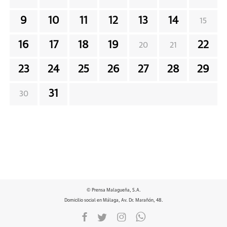
9
10
11
12
13
14
15
16
17
18
19
22
20
21
23
24
25
26
27
28
29
31
30
© Prensa Malagueña, S.A.
Domicilio social en Málaga, Av. Dr. Marañón, 48.