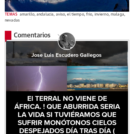
TEMAS
amarillo
,
andalucia
,
aviso
,
el tiempo
,
frio
,
invierno
,
malaga
,
nevadas
Comentarios
Jose Luis Escudero Gallegos
El TERRAL NO VIENE DE
ÁFRICA. ! QUE ABURRIDA SERIA
LA VIDA SI TUVIÉRAMOS QUE
SUFRIR MONÓTONOS CIELOS
DESPEJADOS DÍA TRAS DÍA (