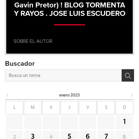
Gavin Pretor) ! BLOG TORMENTA
Y RAYOS . JOSE LUIS ESCUDERO
SOBRE EL AUTOR
Buscador
enero
2023
L
M
X
J
V
S
D
1
3
5
6
7
2
4
8