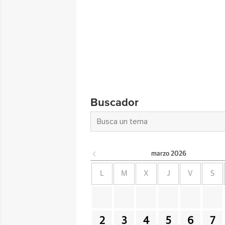
Buscador
marzo
2026
L
M
X
J
V
S
2
3
4
5
6
7