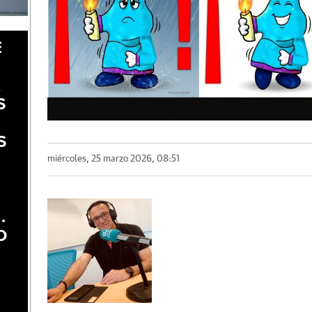
E
A
S
S
miércoles, 25 marzo 2026, 08:51
.
O