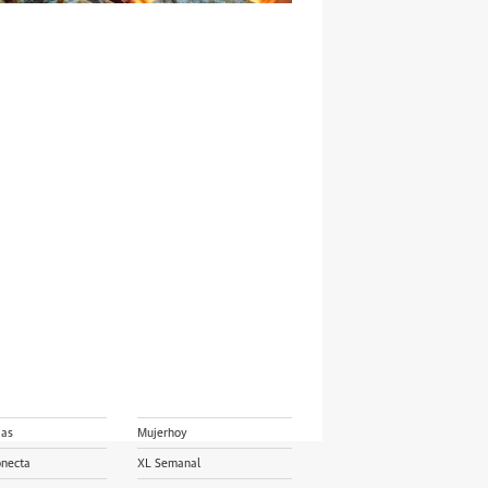
ias
Mujerhoy
onecta
XL Semanal