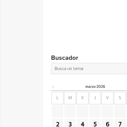
Buscador
marzo
2026
L
M
X
J
V
S
2
3
4
5
6
7