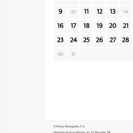
9
11
12
13
10
14
16
17
18
19
20
21
23
24
25
26
27
28
30
31
© Prensa Malagueña, S.A.
Domicilio social en Málaga, Av. Dr. Marañón, 48.