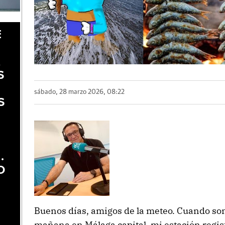
E
A
S
sábado, 28 marzo 2026, 08:22
S
.
O
Buenos días, amigos de la meteo. Cuando son 
mañana en Málaga capital, mi estación registr