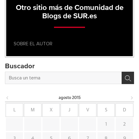
Otro sitio más de Comunidad de
Blogs de SUR.es
SOBRE EL AUTOR
Buscador
agosto
2015
L
M
X
J
V
S
D
1
2
3
4
5
6
7
8
9