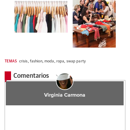
TEMAS
crisis
,
fashion
,
moda
,
ropa
,
swap party
Comentarios
Virginia Carmona