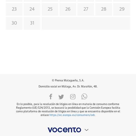
23
24
25
26
27
28
29
30
31
© Prensa Malagueña, S.A.
Domicilio social en Málaga, Av. Dr. Marañón, 48.
En lo posible, para la resolución de litigios en línea en materia de consumo conforme
Reglamento (UE) 524/2013, se buscará la posibilidad que la Comisión Europea facilita
como plataforma de resolución de litigios en línea y que se encuentra disponible en el
enlace
https://ec.europa.eu/consumers/odr
.