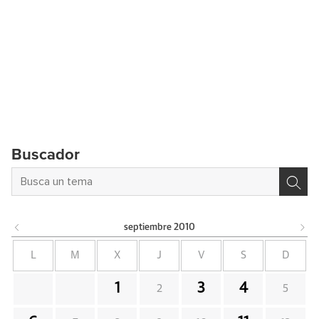
Buscador
septiembre
2010
L
M
X
J
V
S
D
1
3
4
2
5