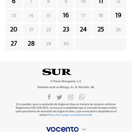
6
11
7
8
9
10
12
16
19
13
14
15
17
18
20
23
24
25
21
22
26
27
28
29
30
© Prensa Malagueña, S.A.
Domicilio social en Málaga, Av. Dr. Marañón, 48.
En lo posible, para la resolución de litigios en línea en materia de consumo conforme
Reglamento (UE) 524/2013, se buscará la posibilidad que la Comisión Europea facilita
como plataforma de resolución de litigios en línea y que se encuentra disponible en el
enlace
https://ec.europa.eu/consumers/odr
.