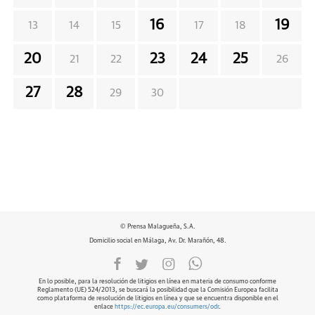
16
19
13
14
15
17
18
20
23
24
25
21
22
26
27
28
29
30
© Prensa Malagueña, S.A.
Domicilio social en Málaga, Av. Dr. Marañón, 48.
En lo posible, para la resolución de litigios en línea en materia de consumo conforme
Reglamento (UE) 524/2013, se buscará la posibilidad que la Comisión Europea facilita
como plataforma de resolución de litigios en línea y que se encuentra disponible en el
enlace
https://ec.europa.eu/consumers/odr
.