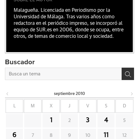
Malagueña. Licenciada en Periodismo por la
Universidad de Málaga. Tras varios años como
redactora en el periódico impreso, se incorporó al
equipo de SUR.es en 2006, donde se ocupa, entre
otros, de temas de comercio local y sociedad.
Buscador
septiembre
2010
L
M
X
J
V
S
D
1
3
4
2
5
6
11
7
8
9
10
12