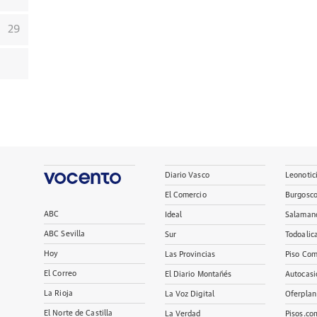
29
Diario Vasco
Leonotic
El Comercio
Burgosc
ABC
Ideal
Salaman
ABC Sevilla
Sur
Todoalic
Hoy
Las Provincias
Piso Com
El Correo
El Diario Montañés
Autocasi
La Rioja
La Voz Digital
Oferplan
El Norte de Castilla
La Verdad
Pisos.co