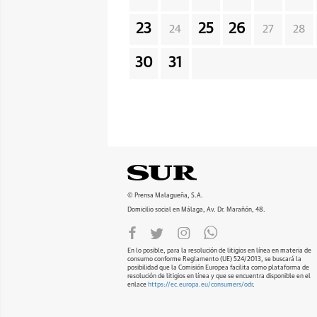
23
25
26
24
27
28
30
31
© Prensa Malagueña, S.A.
Domicilio social en Málaga, Av. Dr. Marañón, 48.
En lo posible, para la resolución de litigios en línea en materia de
consumo conforme Reglamento (UE) 524/2013, se buscará la
posibilidad que la Comisión Europea facilita como plataforma de
resolución de litigios en línea y que se encuentra disponible en el
enlace
https://ec.europa.eu/consumers/odr
.