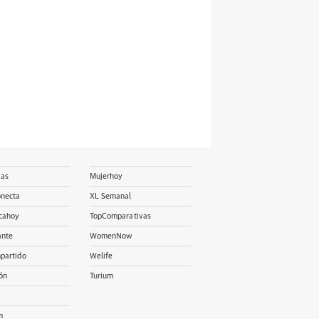
ias
Mujerhoy
onecta
XL Semanal
cahoy
TopComparativas
ante
WomenNow
partido
Welife
ón
Turium
m