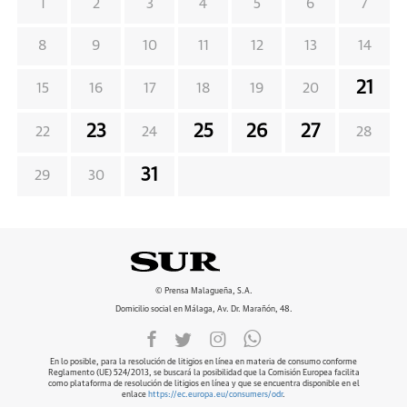
1
2
3
4
5
6
7
8
9
10
11
12
13
14
21
15
16
17
18
19
20
23
25
26
27
22
24
28
31
29
30
© Prensa Malagueña, S.A.
Domicilio social en Málaga, Av. Dr. Marañón, 48.
En lo posible, para la resolución de litigios en línea en materia de consumo conforme
Reglamento (UE) 524/2013, se buscará la posibilidad que la Comisión Europea facilita
como plataforma de resolución de litigios en línea y que se encuentra disponible en el
enlace
https://ec.europa.eu/consumers/odr
.