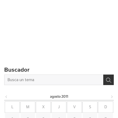
Buscador
agosto
2011
L
M
X
J
V
S
D