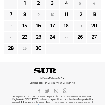
1
2
3
4
5
6
7
8
11
12
13
9
10
15
16
17
18
20
14
19
22
23
24
26
27
21
25
28
30
29
© Prensa Malagueña, S.A.
Domicilio social en Málaga, Av. Dr. Marañón, 48.
En lo posible, para la resolución de litigios en línea en materia de consumo conforme
Reglamento (UE) 524/2013, se buscará la posibilidad que la Comisión Europea facilita
como plataforma de resolución de litigios en línea y que se encuentra disponible en el