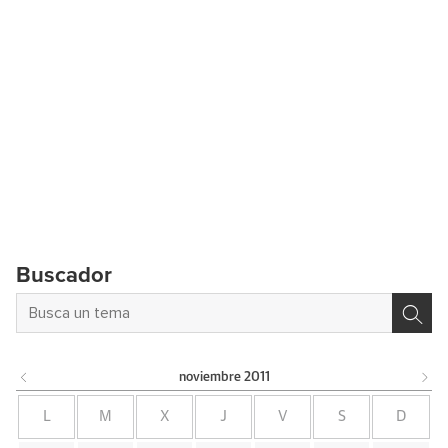
Buscador
noviembre
2011
L
M
X
J
V
S
D