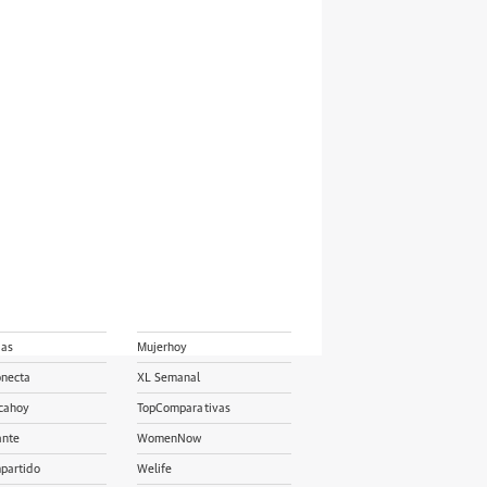
ias
Mujerhoy
onecta
XL Semanal
cahoy
TopComparativas
ante
WomenNow
partido
Welife