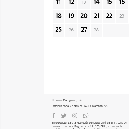
11
12
14
15
16
13
18
19
20
21
22
23
25
27
26
28
© Prensa Malagueña, S.A.
Domicilio social en Málaga, Av. Dr. Marañón, 48.
En lo posible, para la resolución de litigios en línea en materia de
consumo conforme Reglamento (UE) 524/2013, se buscará la