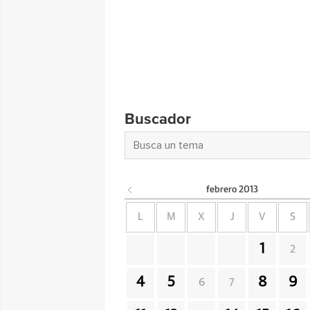
Buscador
febrero
2013
L
M
X
J
V
S
1
2
4
5
8
9
6
7