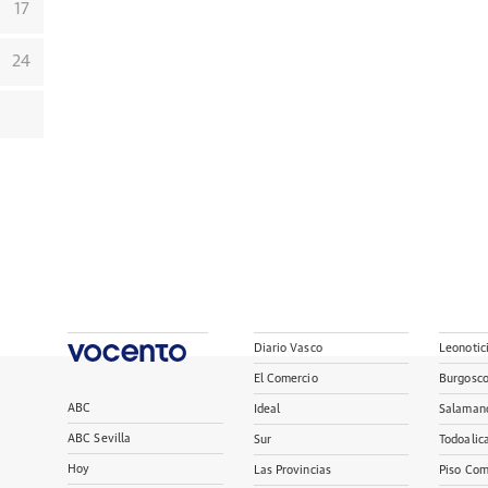
17
24
Diario Vasco
Leonotic
El Comercio
Burgosc
ABC
Ideal
Salaman
ABC Sevilla
Sur
Todoalic
Hoy
Las Provincias
Piso Com