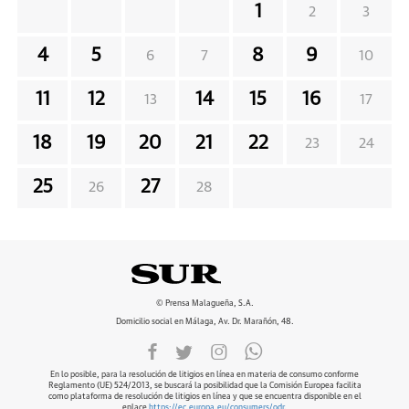
1
2
3
4
5
8
9
6
7
10
11
12
14
15
16
13
17
18
19
20
21
22
23
24
25
27
26
28
© Prensa Malagueña, S.A.
Domicilio social en Málaga, Av. Dr. Marañón, 48.
En lo posible, para la resolución de litigios en línea en materia de consumo conforme
Reglamento (UE) 524/2013, se buscará la posibilidad que la Comisión Europea facilita
como plataforma de resolución de litigios en línea y que se encuentra disponible en el
enlace
https://ec.europa.eu/consumers/odr
.