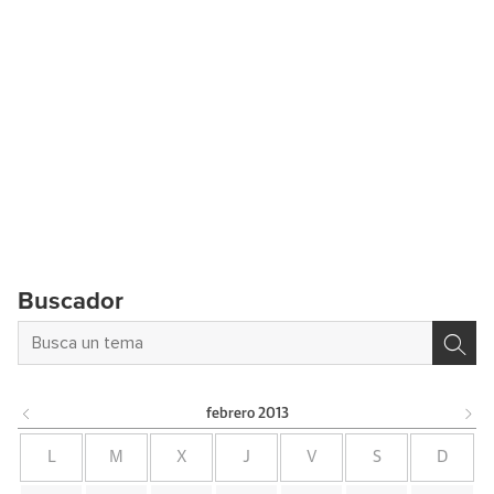
Buscador
febrero
2013
L
M
X
J
V
S
D