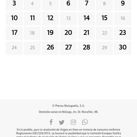
3
6
7
9
4
5
8
10
11
12
14
15
13
16
17
19
20
21
23
18
22
26
27
28
30
24
25
29
© Prensa Malagueña, S.A.
Domicilio social en Málaga, Av. Dr. Marañón, 48.
En lo posible, para la resolución de litigios en línea en materia de consumo conforme
Reglamento (UE) 524/2013, se buscará la posibilidad que la Comisión Europea facilita