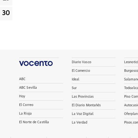
30
Diario Vasco
Leonotic
El Comercio
Burgosc
ABC
Ideal
Salaman
ABC Sevilla
Sur
Todoalic
Hoy
Las Provincias
Piso Com
El Correo
El Diario Montañés
Autocasi
La Rioja
La Voz Digital
Oferplan
El Norte de Castilla
La Verdad
Pisos.co