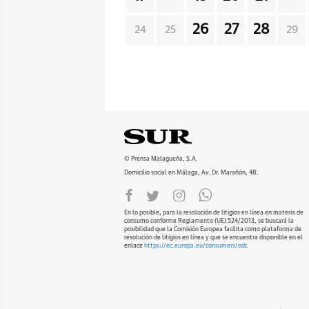
26
27
28
24
25
29
© Prensa Malagueña, S.A.
Domicilio social en Málaga, Av. Dr. Marañón, 48.
En lo posible, para la resolución de litigios en línea en materia de
consumo conforme Reglamento (UE) 524/2013, se buscará la
posibilidad que la Comisión Europea facilita como plataforma de
resolución de litigios en línea y que se encuentra disponible en el
enlace
https://ec.europa.eu/consumers/odr
.