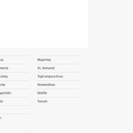
ias
Mujerhoy
onecta
XL Semanal
cahoy
TopComparativas
ante
WomenNow
partido
Welife
ón
Turium
m