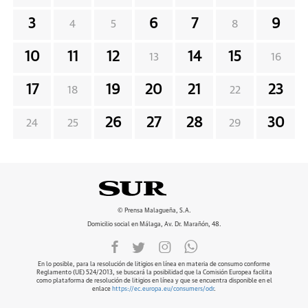
3
6
7
9
4
5
8
10
11
12
14
15
13
16
17
19
20
21
23
18
22
26
27
28
30
24
25
29
© Prensa Malagueña, S.A.
Domicilio social en Málaga, Av. Dr. Marañón, 48.
En lo posible, para la resolución de litigios en línea en materia de consumo conforme
Reglamento (UE) 524/2013, se buscará la posibilidad que la Comisión Europea facilita
como plataforma de resolución de litigios en línea y que se encuentra disponible en el
enlace
https://ec.europa.eu/consumers/odr
.