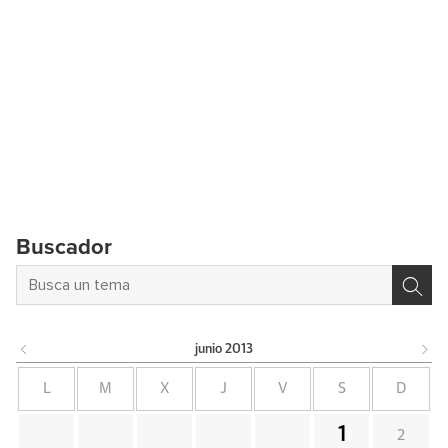
Buscador
junio
2013
L
M
X
J
V
S
D
1
2