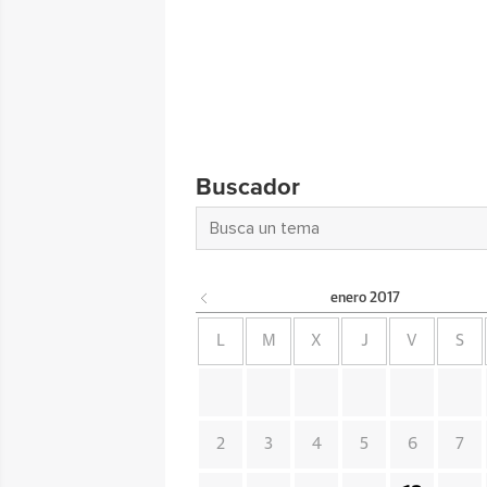
Buscador
enero
2017
L
M
X
J
V
S
2
3
4
5
6
7