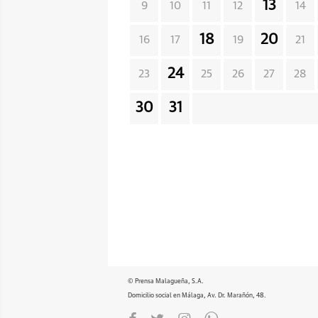
13
9
10
11
12
14
18
20
16
17
19
21
24
23
25
26
27
28
30
31
© Prensa Malagueña, S.A.
Domicilio social en Málaga, Av. Dr. Marañón, 48.