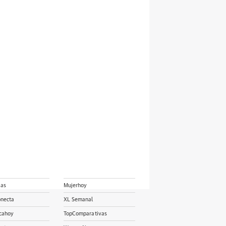
ias
Mujerhoy
onecta
XL Semanal
cahoy
TopComparativas