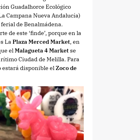
ación Guadalhorce Ecológico
, La Campana Nueva Andalucía)
o ferial de Benalmádena.
te de este ‘finde’, porque en la
es La
Plaza Merced Market
, en
que el
Malagueta 4 Market
se
arítimo Ciudad de Melilla. Para
o estará disponible el
Zoco de