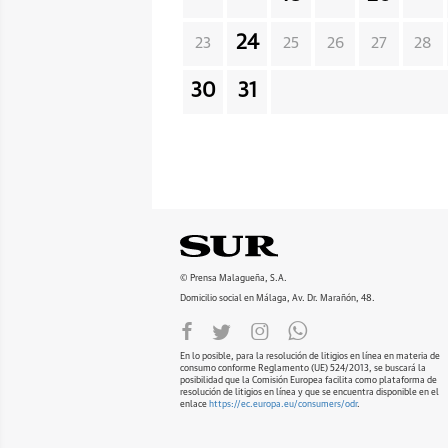
24
23
25
26
27
28
30
31
© Prensa Malagueña, S.A.
Domicilio social en Málaga, Av. Dr. Marañón, 48.
En lo posible, para la resolución de litigios en línea en materia de
consumo conforme Reglamento (UE) 524/2013, se buscará la
posibilidad que la Comisión Europea facilita como plataforma de
resolución de litigios en línea y que se encuentra disponible en el
enlace
https://ec.europa.eu/consumers/odr
.