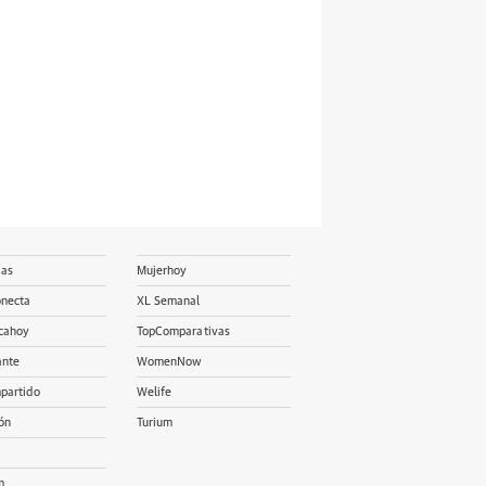
ias
Mujerhoy
onecta
XL Semanal
cahoy
TopComparativas
ante
WomenNow
partido
Welife
ón
Turium
m