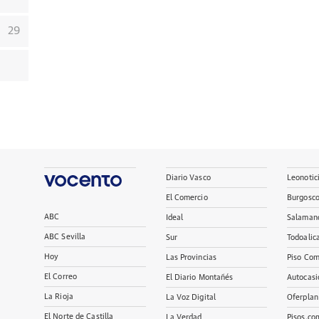
29
Diario Vasco
Leonotic
El Comercio
Burgosc
ABC
Ideal
Salaman
ABC Sevilla
Sur
Todoalic
Hoy
Las Provincias
Piso Com
El Correo
El Diario Montañés
Autocasi
La Rioja
La Voz Digital
Oferplan
El Norte de Castilla
La Verdad
Pisos.co