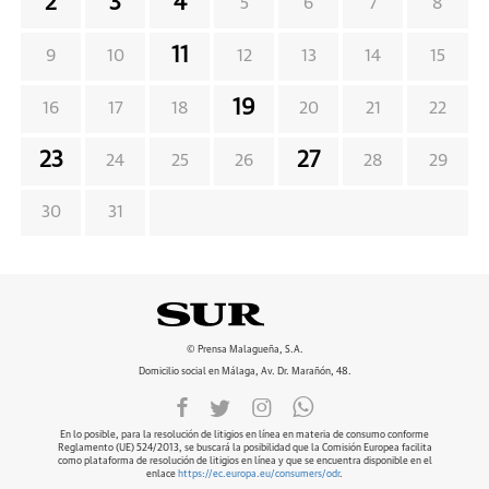
2
3
4
5
6
7
8
11
9
10
12
13
14
15
19
16
17
18
20
21
22
23
27
24
25
26
28
29
30
31
© Prensa Malagueña, S.A.
Domicilio social en Málaga, Av. Dr. Marañón, 48.
En lo posible, para la resolución de litigios en línea en materia de consumo conforme
Reglamento (UE) 524/2013, se buscará la posibilidad que la Comisión Europea facilita
como plataforma de resolución de litigios en línea y que se encuentra disponible en el
enlace
https://ec.europa.eu/consumers/odr
.