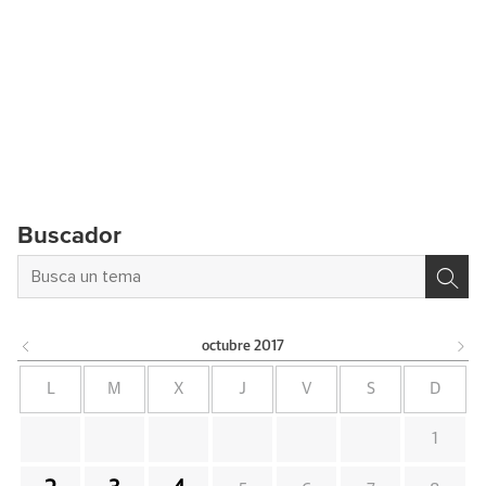
Buscador
octubre
2017
L
M
X
J
V
S
D
1