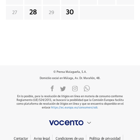
28
30
27
29
© Prensa Malagueña, S.A.
Domicilio social en Málaga, Av. Dr. Marañón, 48.
En lo posible, para la resolución de litigios en línea en materia de consumo conforme
Reglamento (UE) 524/2013, se buscará la posibilidad que la Comisión Europea facilita
como plataforma de resolución de litigios en línea y que se encuentra disponible en el
enlace
https://ec.europa.eu/consumers/odr
.
Contactar
Aviso legal
Condiciones de uso
Política de privacidad