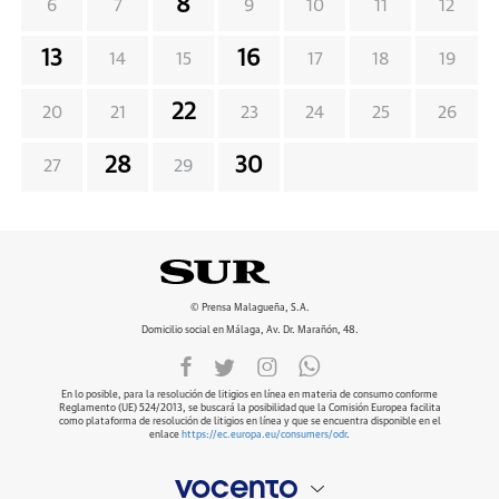
8
6
7
9
10
11
12
13
16
14
15
17
18
19
22
20
21
23
24
25
26
28
30
27
29
© Prensa Malagueña, S.A.
Domicilio social en Málaga, Av. Dr. Marañón, 48.
En lo posible, para la resolución de litigios en línea en materia de consumo conforme
Reglamento (UE) 524/2013, se buscará la posibilidad que la Comisión Europea facilita
como plataforma de resolución de litigios en línea y que se encuentra disponible en el
enlace
https://ec.europa.eu/consumers/odr
.