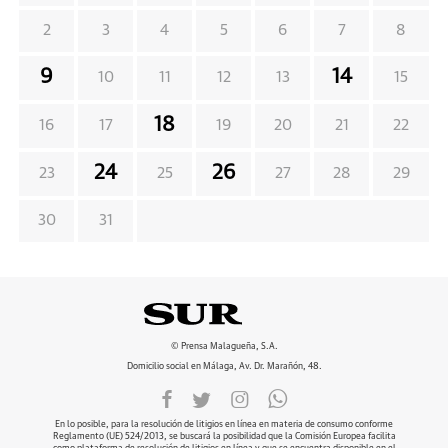
2
3
4
5
6
7
8
9
14
10
11
12
13
15
18
16
17
19
20
21
22
24
26
23
25
27
28
29
30
31
© Prensa Malagueña, S.A.
Domicilio social en Málaga, Av. Dr. Marañón, 48.
En lo posible, para la resolución de litigios en línea en materia de consumo conforme
Reglamento (UE) 524/2013, se buscará la posibilidad que la Comisión Europea facilita