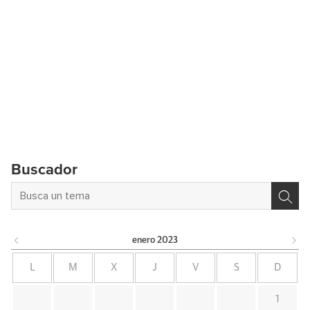
Buscador
enero
2023
L
M
X
J
V
S
D
1