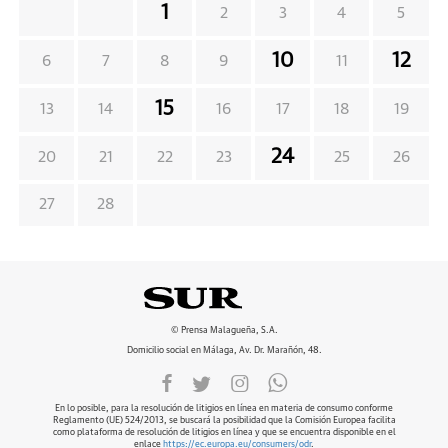
1
2
3
4
5
10
12
6
7
8
9
11
15
13
14
16
17
18
19
24
20
21
22
23
25
26
27
28
© Prensa Malagueña, S.A.
Domicilio social en Málaga, Av. Dr. Marañón, 48.
En lo posible, para la resolución de litigios en línea en materia de consumo conforme
Reglamento (UE) 524/2013, se buscará la posibilidad que la Comisión Europea facilita
como plataforma de resolución de litigios en línea y que se encuentra disponible en el
enlace
https://ec.europa.eu/consumers/odr
.