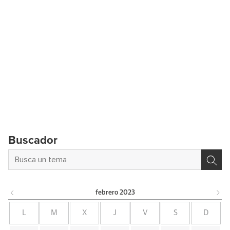
Buscador
febrero
2023
L
M
X
J
V
S
D