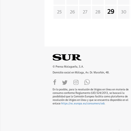
29
25
26
27
28
30
© Prensa Malagueña, S.A.
Domicilio social en Málaga, Av. Dr. Marañón, 48.
En lo posible, para la resolución de litigios en línea en materia de
consumo conforme Reglamento (UE) 524/2013, se buscará la
posibilidad que la Comisión Europea facilita como plataforma de
resolución de litigios en línea y que se encuentra disponible en el
enlace
https://ec.europa.eu/consumers/odr
.