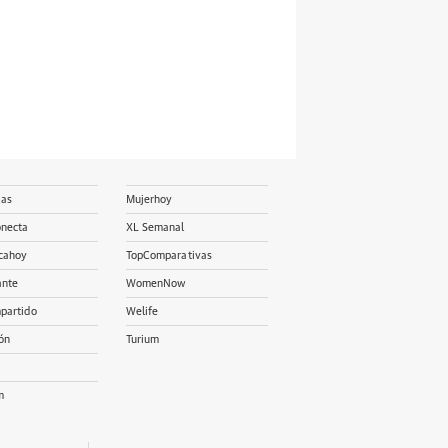
ias
Mujerhoy
onecta
XL Semanal
cahoy
TopComparativas
ante
WomenNow
partido
Welife
ón
Turium
m