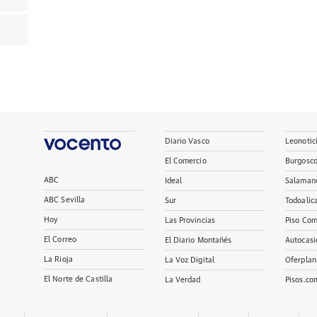
Diario Vasco
Leonotic
El Comercio
Burgosc
ABC
Ideal
Salaman
ABC Sevilla
Sur
Todoalic
Hoy
Las Provincias
Piso Com
El Correo
El Diario Montañés
Autocasi
La Rioja
La Voz Digital
Oferplan
El Norte de Castilla
La Verdad
Pisos.co