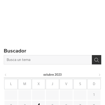
Buscador
octubre
2023
L
M
X
J
V
S
D
1