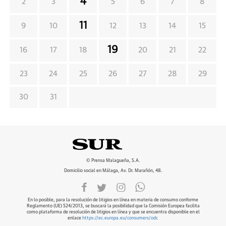
4
2
3
5
6
7
8
11
9
10
12
13
14
15
19
16
17
18
20
21
22
23
24
25
26
27
28
29
30
31
© Prensa Malagueña, S.A.
Domicilio social en Málaga, Av. Dr. Marañón, 48.
En lo posible, para la resolución de litigios en línea en materia de consumo conforme
Reglamento (UE) 524/2013, se buscará la posibilidad que la Comisión Europea facilita
como plataforma de resolución de litigios en línea y que se encuentra disponible en el
enlace
https://ec.europa.eu/consumers/odr
.