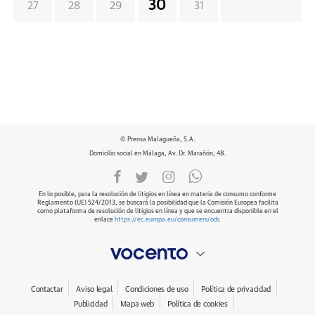
30
27
28
29
31
© Prensa Malagueña, S.A.
Domicilio social en Málaga, Av. Dr. Marañón, 48.
En lo posible, para la resolución de litigios en línea en materia de consumo conforme
Reglamento (UE) 524/2013, se buscará la posibilidad que la Comisión Europea facilita
como plataforma de resolución de litigios en línea y que se encuentra disponible en el
enlace
https://ec.europa.eu/consumers/odr
.
Contactar
Aviso legal
Condiciones de uso
Política de privacidad
Publicidad
Mapa web
Política de cookies