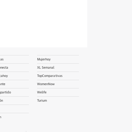
ias
Mujerhoy
onecta
XL Semanal
cahoy
TopComparativas
ante
WomenNow
partido
Welife
ón
Turium
m