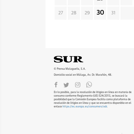
30
27
28
29
31
© Prensa Malagueña, S.A.
Domicilio social en Málaga, Av. Dr. Marañón, 48.
En lo posible, para la resolución de litigios en línea en materia de
consumo conforme Reglamento (UE) 524/2013, se buscará la
posibilidad que la Comisión Europea facilita como plataforma de
resolución de litigios en línea y que se encuentra disponible en el
enlace
https://ec.europa.eu/consumers/odr
.