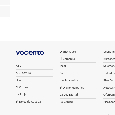
Diario Vasco
Leonotic
El Comercio
Burgosc
ABC
Ideal
Salaman
ABC Sevilla
Sur
Todoalic
Hoy
Las Provincias
Piso Com
El Correo
El Diario Montañés
Autocasi
La Rioja
La Voz Digital
Oferplan
El Norte de Castilla
La Verdad
Pisos.co