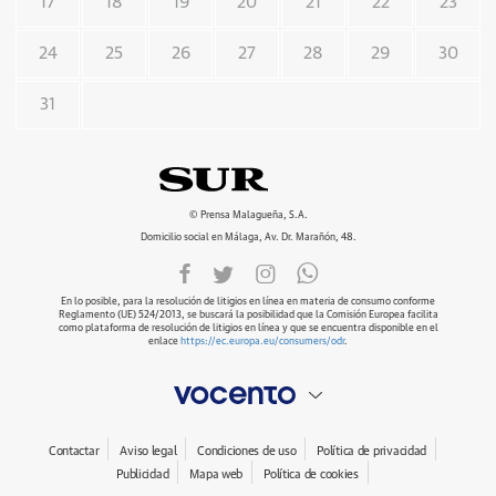
17
18
19
20
21
22
23
24
25
26
27
28
29
30
31
© Prensa Malagueña, S.A.
Domicilio social en Málaga, Av. Dr. Marañón, 48.
En lo posible, para la resolución de litigios en línea en materia de consumo conforme
Reglamento (UE) 524/2013, se buscará la posibilidad que la Comisión Europea facilita
como plataforma de resolución de litigios en línea y que se encuentra disponible en el
enlace
https://ec.europa.eu/consumers/odr
.
Contactar
Aviso legal
Condiciones de uso
Política de privacidad
Publicidad
Mapa web
Política de cookies