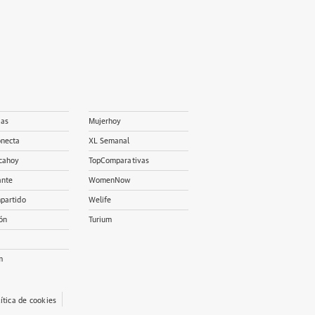
ias
Mujerhoy
onecta
XL Semanal
cahoy
TopComparativas
ante
WomenNow
partido
Welife
ón
Turium
m
lítica de cookies