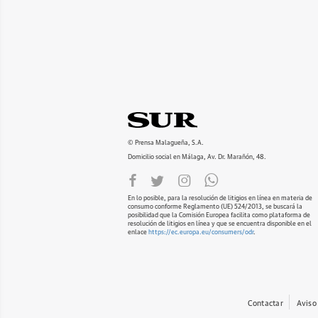
© Prensa Malagueña, S.A.
Domicilio social en Málaga, Av. Dr. Marañón, 48.
En lo posible, para la resolución de litigios en línea en materia de
consumo conforme Reglamento (UE) 524/2013, se buscará la
posibilidad que la Comisión Europea facilita como plataforma de
resolución de litigios en línea y que se encuentra disponible en el
enlace
https://ec.europa.eu/consumers/odr
.
Contactar
Aviso