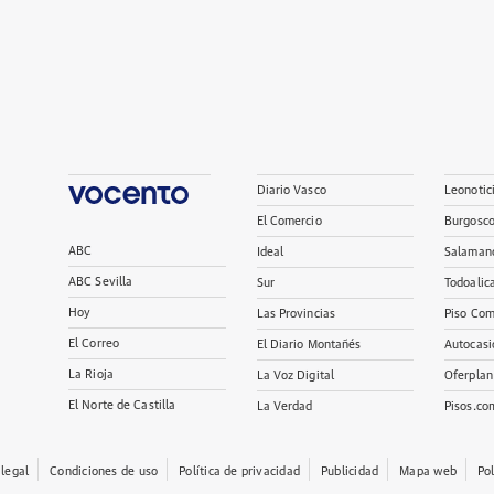
Diario Vasco
Leonotic
El Comercio
Burgosc
ABC
Ideal
Salaman
ABC Sevilla
Sur
Todoalic
Hoy
Las Provincias
Piso Com
El Correo
El Diario Montañés
Autocasi
La Rioja
La Voz Digital
Oferplan
El Norte de Castilla
La Verdad
Pisos.co
 legal
Condiciones de uso
Política de privacidad
Publicidad
Mapa web
Po