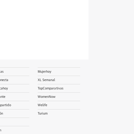
ias
Mujerhoy
onecta
XL Semanal
cahoy
TopComparativas
ante
WomenNow
partido
Welife
ón
Turium
m