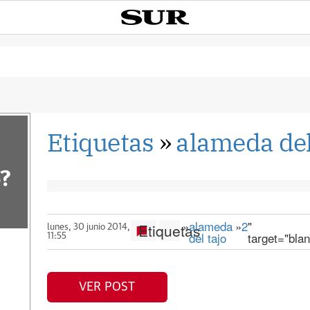
Etiquetas
»
alameda del
?
»
alameda
»
2
"
Etiquetas
lunes, 30 junio 2014,
del tajo
target="bla
11:55
VER POST