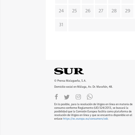
24
25
26
27
28
29
31
© Prensa Malagueña, S.A.
Domicilio social en Málaga, Av. Dr. Marañón, 48.
En lo posible, para la resolución de litigios en línea en materia de
consumo conforme Reglamento (UE) 524/2013, se buscará la
posibilidad que la Comisión Europea facilita como plataforma de
resolución de litigios en línea y que se encuentra disponible en el
enlace
https://ec.europa.eu/consumers/odr
.