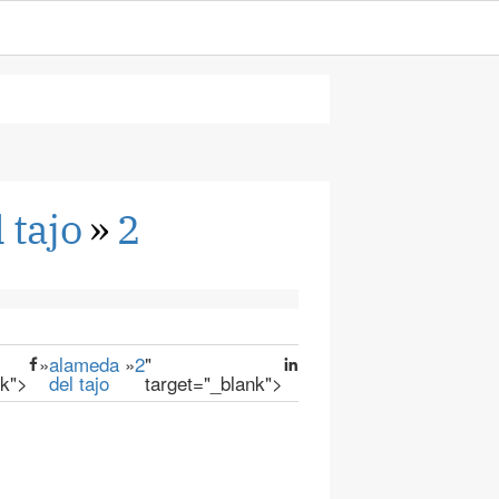
 tajo
»
2
»
alameda
»
2
"
nk">
del tajo
target="_blank">