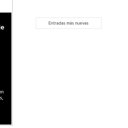
,
Entradas más nuevas
de
,
en
s,