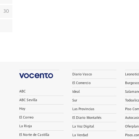
30
Diario Vasco
Leonotic
El Comercio
Burgosc
ABC
Ideal
Salaman
ABC Sevilla
Sur
Todoalic
Hoy
Las Provincias
Piso Com
El Correo
El Diario Montañés
Autocasi
La Rioja
La Voz Digital
Oferplan
El Norte de Castilla
La Verdad
Pisos.co