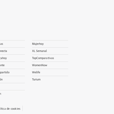
ias
Mujerhoy
onecta
XL Semanal
cahoy
TopComparativas
ante
WomenNow
partido
Welife
ón
Turium
m
lítica de cookies