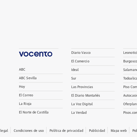
Diario Vasco
Leonotic
El Comercio
Burgosc
ABC
Ideal
Salaman
ABC Sevilla
Sur
Todoalic
Hoy
Las Provincias
Piso Com
El Correo
El Diario Montañés
Autocasi
La Rioja
La Voz Digital
Oferplan
El Norte de Castilla
La Verdad
Pisos.co
 legal
Condiciones de uso
Política de privacidad
Publicidad
Mapa web
Po