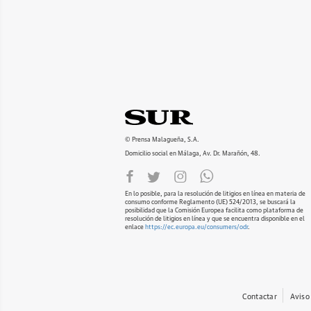
© Prensa Malagueña, S.A.
Domicilio social en Málaga, Av. Dr. Marañón, 48.
En lo posible, para la resolución de litigios en línea en materia de
consumo conforme Reglamento (UE) 524/2013, se buscará la
posibilidad que la Comisión Europea facilita como plataforma de
resolución de litigios en línea y que se encuentra disponible en el
enlace
https://ec.europa.eu/consumers/odr
.
Contactar
Aviso