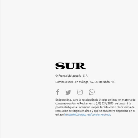
© Prensa Malagueña, S.A.
Domicilio social en Málaga, Av. Dr. Marañón, 48.
En lo posible, para la resolución de litigios en línea en materia de
consumo conforme Reglamento (UE) 524/2013, se buscará la
posibilidad que la Comisión Europea facilita como plataforma de
resolución de litigios en línea y que se encuentra disponible en el
enlace
https://ec.europa.eu/consumers/odr
.