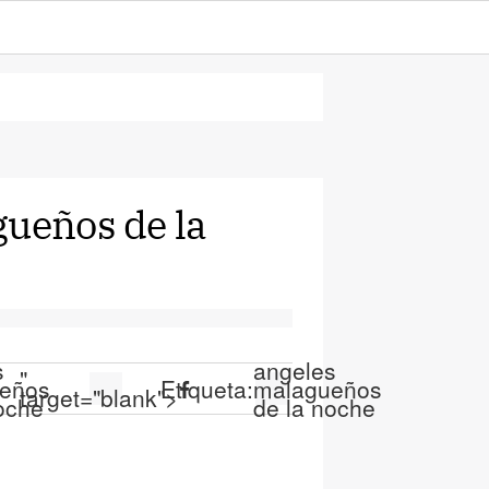
ueños de la
s
angeles
"
eños
Etiqueta:
malagueños
target="blank">
oche
de la noche