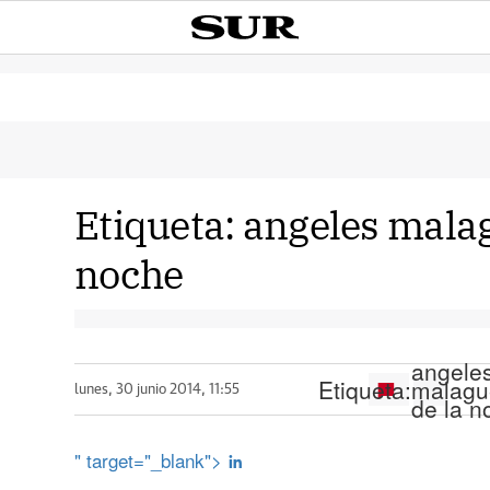
Etiqueta:
angeles malag
noche
angele
Etiqueta:
malagu
lunes, 30 junio 2014, 11:55
de la n
" target="_blank">