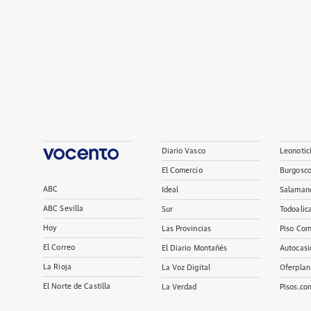
Diario Vasco
Leonotic
El Comercio
Burgosc
ABC
Ideal
Salaman
ABC Sevilla
Sur
Todoalic
Hoy
Las Provincias
Piso Com
El Correo
El Diario Montañés
Autocasi
La Rioja
La Voz Digital
Oferplan
El Norte de Castilla
La Verdad
Pisos.co