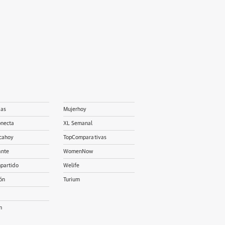
ias
Mujerhoy
onecta
XL Semanal
cahoy
TopComparativas
ante
WomenNow
partido
Welife
ón
Turium
m