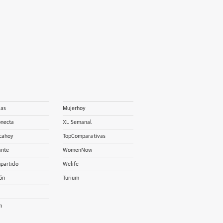
ias
Mujerhoy
onecta
XL Semanal
cahoy
TopComparativas
ante
WomenNow
partido
Welife
ón
Turium
m