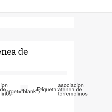
enea de
cion
asociacion
"
 de
Etiqueta:
atenea de
target="blank">
linos
torremolinos