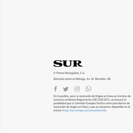
© Prensa Malagueña, S.A.
Domicilio social en Málaga, Av. Dr. Marañón, 48.
En lo posible, para la resolución de litigios en línea en materia de
consumo conforme Reglamento (UE) 524/2013, se buscará la
posibilidad que la Comisión Europea facilita como plataforma de
resolución de litigios en línea y que se encuentra disponible en el
enlace
https://ec.europa.eu/consumers/odr
.