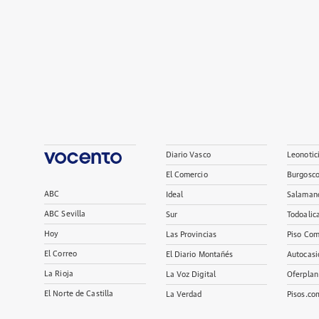
Diario Vasco
Leonotic
El Comercio
Burgosc
ABC
Ideal
Salaman
ABC Sevilla
Sur
Todoalic
Hoy
Las Provincias
Piso Com
El Correo
El Diario Montañés
Autocasi
La Rioja
La Voz Digital
Oferplan
El Norte de Castilla
La Verdad
Pisos.co