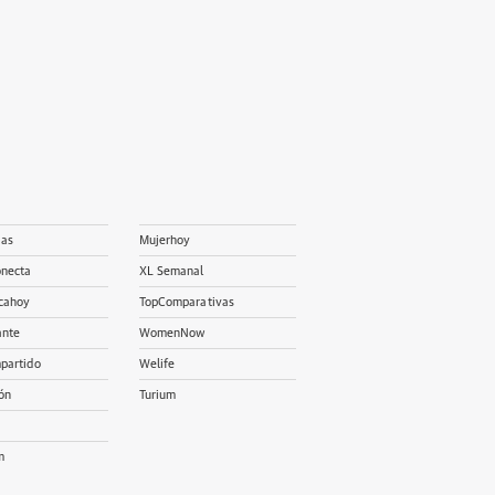
ias
Mujerhoy
onecta
XL Semanal
cahoy
TopComparativas
ante
WomenNow
partido
Welife
ón
Turium
m