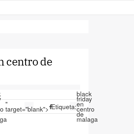
n centro de
k
black
y
friday
"
en
Etiqueta:
ro
target="blank">
centro
de
ga
malaga