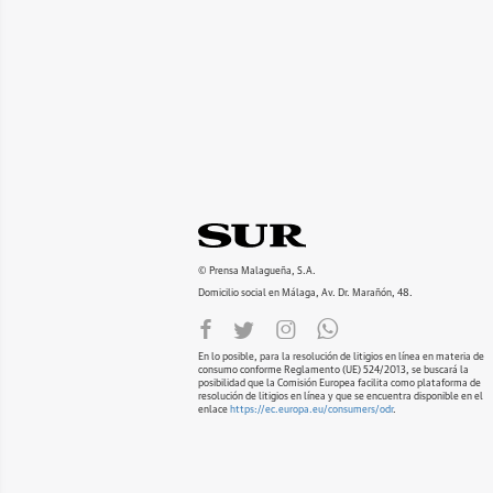
© Prensa Malagueña, S.A.
Domicilio social en Málaga, Av. Dr. Marañón, 48.
En lo posible, para la resolución de litigios en línea en materia de
consumo conforme Reglamento (UE) 524/2013, se buscará la
posibilidad que la Comisión Europea facilita como plataforma de
resolución de litigios en línea y que se encuentra disponible en el
enlace
https://ec.europa.eu/consumers/odr
.