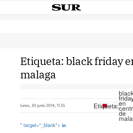
Etiqueta:
black friday e
malaga
blac
frida
en
Etiqueta:
cent
lunes, 30 junio 2014, 11:55
de
mala
" target="_blank">