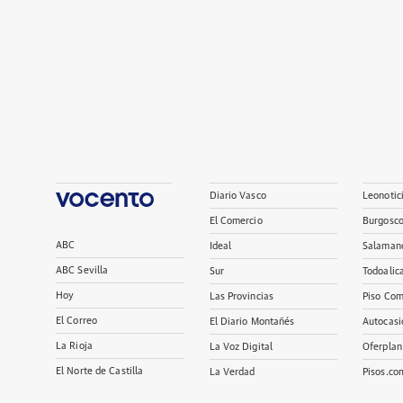
Diario Vasco
Leonotic
El Comercio
Burgosc
ABC
Ideal
Salaman
ABC Sevilla
Sur
Todoalic
Hoy
Las Provincias
Piso Com
El Correo
El Diario Montañés
Autocasi
La Rioja
La Voz Digital
Oferplan
El Norte de Castilla
La Verdad
Pisos.co