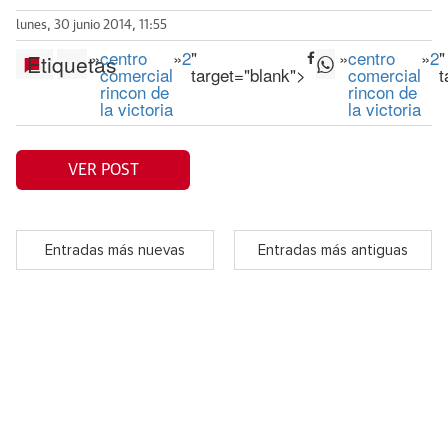
lunes, 30 junio 2014, 11:55
»
centro
»
2
"
»
centro
»
2
"
Etiquetas
comercial
target="blank">
comercial
t
rincon de
rincon de
la victoria
la victoria
VER POST
Entradas más nuevas
Entradas más antiguas