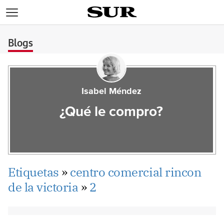
>
Blogs
Isabel Méndez
¿Qué le compro?
Etiquetas
»
centro comercial rincon
de la victoria
»
2