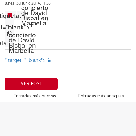
lunes, 30 junio 2014, 11:55
concierto
de David
tiqueta:
Bisbal en
Marbella
et="blank">
concierto
de David
eta:
Bisbal en
Marbella
" target="_blank">
VER POST
Entradas más nuevas
Entradas más antiguas