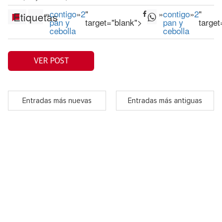
»
contigo
»
2
"
»
contigo
»
2
"
Etiquetas
pan y
target="blank">
pan y
target
cebolla
cebolla
VER POST
Entradas más nuevas
Entradas más antiguas