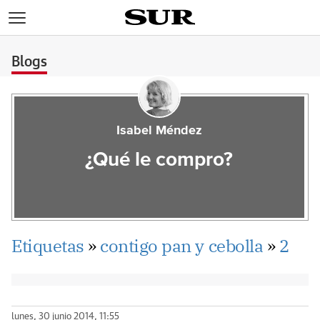
>
Blogs
Isabel Méndez
¿Qué le compro?
Etiquetas
»
contigo pan y cebolla
»
2
lunes, 30 junio 2014, 11:55