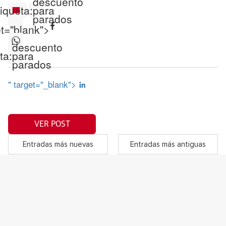
descuento
iqueta:
para
parados
et="blank">
descuento
ta:
para
parados
" target="_blank">
VER POST
Entradas más nuevas
Entradas más antiguas