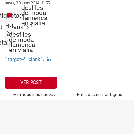
lunes, 30 junio 2014, 11:55
desfiles
de moda
tiqueta:
flamenca
en vialia
et="blank">
desfiles
de moda
eta:
flamenca
en vialia
" target="_blank">
VER POST
Entradas más nuevas
Entradas más antiguas