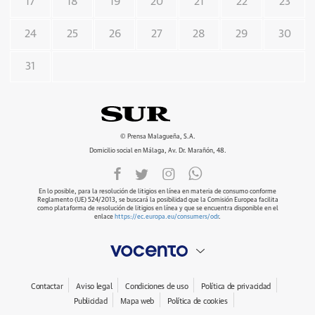
17
18
19
20
21
22
23
24
25
26
27
28
29
30
31
© Prensa Malagueña, S.A.
Domicilio social en Málaga, Av. Dr. Marañón, 48.
En lo posible, para la resolución de litigios en línea en materia de consumo conforme
Reglamento (UE) 524/2013, se buscará la posibilidad que la Comisión Europea facilita
como plataforma de resolución de litigios en línea y que se encuentra disponible en el
enlace
https://ec.europa.eu/consumers/odr
.
Contactar
Aviso legal
Condiciones de uso
Política de privacidad
Publicidad
Mapa web
Política de cookies