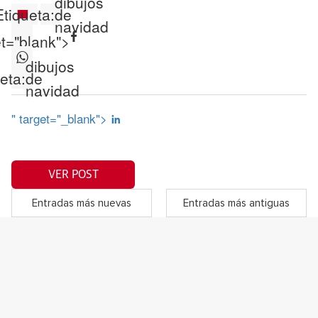
dibujos
Etiqueta:
de
navidad
et="blank">
dibujos
eta:
de
navidad
" target="_blank">
VER POST
Entradas más nuevas
Entradas más antiguas