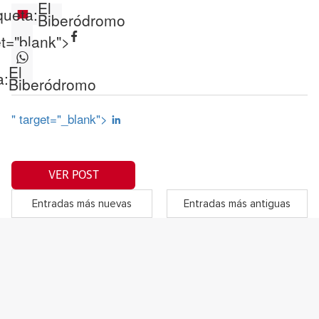
El
queta:
Biberódromo
et="blank">
El
a:
Biberódromo
" target="_blank">
VER POST
Entradas más nuevas
Entradas más antiguas