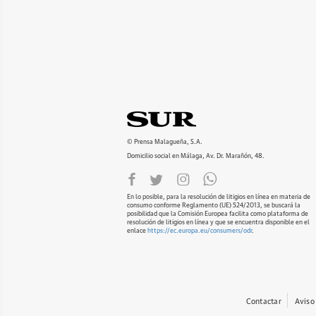
© Prensa Malagueña, S.A.
Domicilio social en Málaga, Av. Dr. Marañón, 48.
En lo posible, para la resolución de litigios en línea en materia de
consumo conforme Reglamento (UE) 524/2013, se buscará la
posibilidad que la Comisión Europea facilita como plataforma de
resolución de litigios en línea y que se encuentra disponible en el
enlace
https://ec.europa.eu/consumers/odr
.
Contactar
Aviso