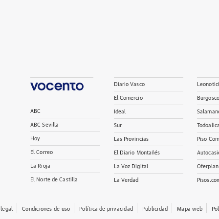
Diario Vasco
Leonotic
El Comercio
Burgosc
ABC
Ideal
Salaman
ABC Sevilla
Sur
Todoalic
Hoy
Las Provincias
Piso Com
El Correo
El Diario Montañés
Autocasi
La Rioja
La Voz Digital
Oferplan
El Norte de Castilla
La Verdad
Pisos.co
 legal
Condiciones de uso
Política de privacidad
Publicidad
Mapa web
Po