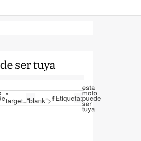
de ser tuya
esta
o
moto
"
de
Etiqueta:
puede
target="blank">
ser
tuya