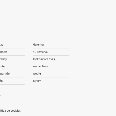
ias
Mujerhoy
onecta
XL Semanal
cahoy
TopComparativas
ante
WomenNow
partido
Welife
ón
Turium
m
lítica de cookies